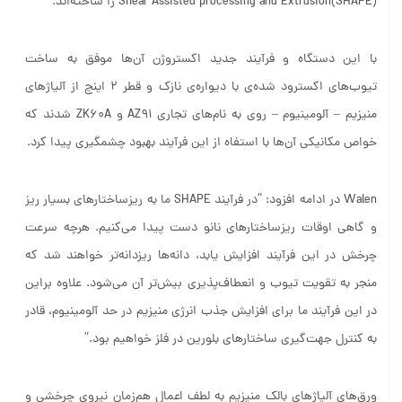
Shear Assisted processing and Extrusion(SHAPE) را ساخته‌اند.
با این دستگاه و فرآیند جدید اکستروژن آن‌ها موفق به ساخت
تیوب‌های اکسترود شده‌ی با دیواره‌ی نازک و قطر ۲ اینچ از آلیاژهای
منیزیم – آلومینیوم – روی به نام‌های تجاری AZ91 و ZK60A شدند که
خواص مکانیکی آن‌ها با استفاه از این فرآیند بهبود چشمگیری پیدا کرد.
Walen در ادامه افزود: “در فرآیند SHAPE ما به ریزساختارهای بسیار ریز
و گاهی اوقات ریزساختارهای نانو دست پیدا می‌کنیم. هرچه سرعت
چرخش در این فرآیند افزایش یابد، دانه‌ها ریزدانه‌تر خواهند شد که
منجر به تقویت تیوب و انعطاف‌پذیری بیش‌تر آن می‌شود. علاوه براین
در این فرآیند ما برای افزایش جذب انرژی منیزیم در حد آلومینیوم، قادر
به کنترل جهت‌گیری ساختارهای بلورین در فلز خواهیم بود.”
ورق‌های آلیاژهای بالک منیزیم به لطف اعمال هم‌زمان نیروی چرخشی و