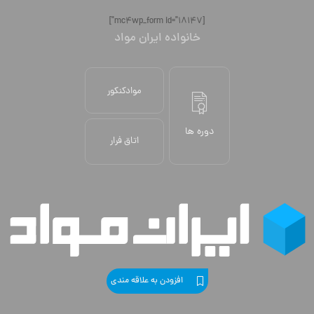
[mc4wp_form id="18147"]
خانواده ایران مواد
موادکنکور
دوره ها
اتاق فرار
افزودن به علاقه مندی