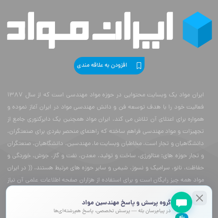
افزودن به علاقه مندی
ایران مواد یک وبسایت محتوایی در حوزه مواد مهندسی است که از سال 1387
فعالیت خود را با هدف توسعه فن و دانش مهندسی مواد در ایران آغاز نموده و
همواره برای اعتلای آن تلاش می کند. ایران مواد همچنین یک دایرکتوری جامع از
تجهیزات و مواد مهندسی فراهم ساخته که راهنمای منحصر بفردی برای صنعتگران،
دانشگاهیان و تجار است. مخاطبان وبسایت ما، مهندسین، دانشگاهیان، صنعتگران
و تجار حوزه های: متالورژی، ساخت و تولید، معدن، نفت و گاز، جوش، خوردگی و
حفاظت، نانو، سرامیک و نسوز، شیمی و سایر حوزه های مرتبط هستند. (( در ایران
مواد همه چیز رایگان است و برای استفاده از هزاران صفحه اطلاعات علمی آن نیاز
به پرداخت هزینه نیست ))
گروه پرسش و پاسخ مهندسین مواد
اين وبسايت متعلق به
ایران مواد
ميباشد و تمامی حقوق آن محفوظ ميباشد .
در پیام‌رسان بله — پرسش تخصصی، پاسخ هم‌رشته‌ای‌ها
بله