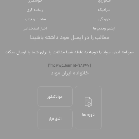
متالورژي
جوشکاری
سراميك
ریخته گری
خوردگی
ساخت و تولید
آرشیو ویدیوها
آخبار استخدامی
مطالب را در ایمیل خود داشته باشید!
خبرنامه ایران مواد با توجه به علاقه شما مقالات را برای شما را ارسال میکند
[mc4wp_form id="18147"]
خانواده ایران مواد
موادکنکور
دوره ها
اتاق فرار