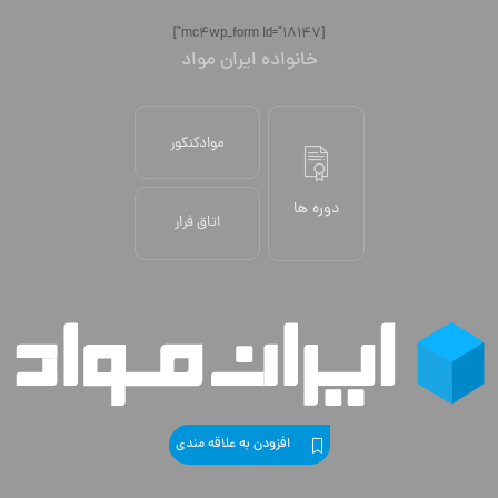
[mc4wp_form id="18147"]
خانواده ایران مواد
موادکنکور
دوره ها
اتاق فرار
افزودن به علاقه مندی