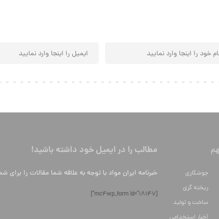
مطالب را در ایمیل خود داشته باشید!
م
خبرنامه ایران مواد با توجه به علاقه شما مقالات را برای شم
جوشکاری
ریخته گری
[mc4wp_form id="18147"]
ساخت و تولید
آخبار استخدامی