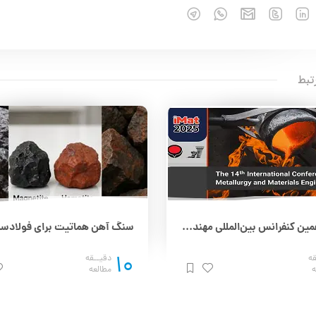
تبط
چهاردهمین کنفرانس بین‌المللی مهندسی مواد و متالورژی (IMAT 2025) – 25 و 26 آذر
10
قه
دقیــقه
ه
مطالعه