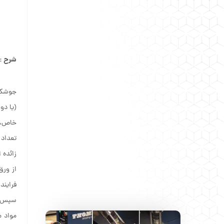
شرح :
جوشکار
(یا دو
خاص، ا
تعداد 
زائده 
از ورق
فرایند
سپس در
مواد 