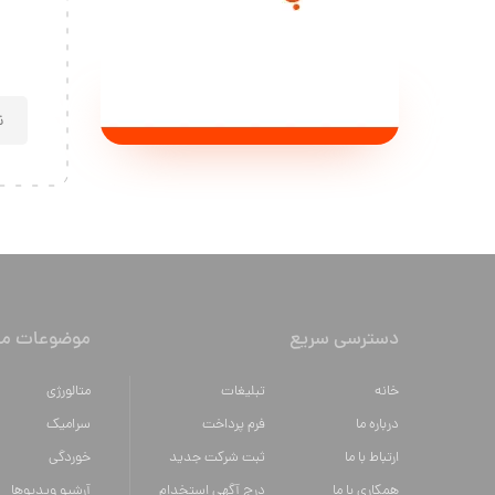
دسترسی سریع
موضوعات مه
خانه
تبلیغات
متالورژي
درباره ما
فرم پرداخت
سراميك
ارتباط با ما
ثبت شرکت جدید
خوردگی
همکاری با ما
درج آگهی استخدام
آرشیو ویدیوها