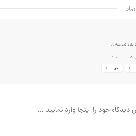
ربران
انلود نمی‌شه :/
ای شما مفید بود
خیر
0
0