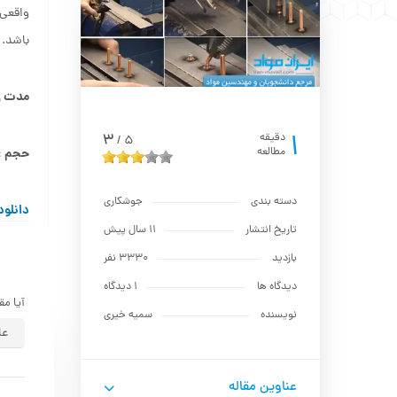
واقعی 
باشد.
مدت زمان : 
1
3
دقیقه
5
/
مطالعه
حجم : ٫۳۵MB
دسته بندی
جوشکاری
دانلود
تاریخ انتشار
11 سال پیش
بازدید
3330 نفر
دیدگاه ها
1 دیدگاه
آیا مق
نویسنده
سمیه خیری
عا
عناوین مقاله