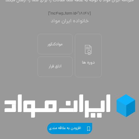
خبرنامه ایران مواد با توجه به علاقه شما مقالات را برای شما را ارسال میکند
[mc4wp_form id="18147"]
خانواده ایران مواد
موادکنکور
دوره ها
اتاق فرار
افزودن به علاقه مندی