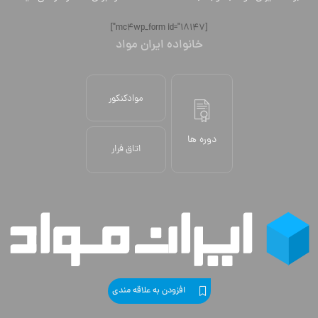
[mc4wp_form id="18147"]
خانواده ایران مواد
موادکنکور
دوره ها
اتاق فرار
افزودن به علاقه مندی