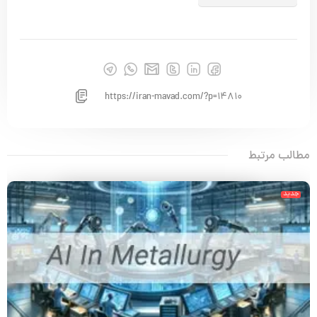
https://iran-mavad.com/?p=14810
مطالب مرتبط
جدید