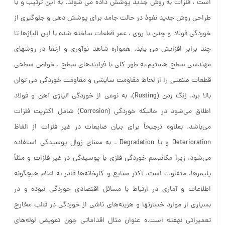
است ، فلزات به روش جدید پوشش داده می شوند. به این ترتیب و با
طراحی روش جدید نفوذ در حالت جامد برای پوشش دهی و جلوگیری از
خوردگی فولاد و چدن با روی ، عمر قطعات ساخته شده با این آلیاژها تا
چند برابر افزایش می یابد. همواره شاهد نوآوری و ارتقا در روشهای
مهندسی سطح هستیم.به طور کلی با فرآیندهای سطح ، خواص سطحی
قطعات صنعتی را از لحاظ مقاومت سایشی و مقاومت خوردگی می توان
بالا برد. زنگ زدن (Rusting)، به نوعی از خوردگی آلیاژی آهن و فولاد
اطلاق می‌شود در حالیکه خوردگی (Corrosion) شامل اکثریت فلزات
می‌باشد. بعلاوه ترجیحاً برای بیان ضایعات در غیر فلزات از الفاظ
Deterioration و یا Degradation ـ به معنای زوال پوسیدگی استفاده
می‌شود، زیرا مکانیسم خوردگی فلزی با پوسیدگی در غیر فلزات و مثلاً
پلیمرها، متفاوت است. اکثر صنایع و کارخانه‌ها قادر به اعلام هیچگونه
اطلاعات و آماری در ارتباط با مسائل اقتصادی خوردگی نبوده و در
بسیاری از موارد خسارتها و هزینه‌های ناشی از خوردگی در قالب مخارج
تعمیراتی نهفته است.ه عنوان مثال اقداماتی چون تعویض لوله‌های