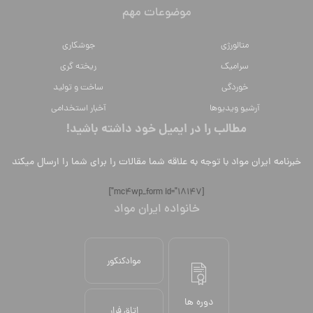
موضوعات مهم
متالورژي
جوشکاری
سراميك
ریخته گری
خوردگی
ساخت و تولید
آرشیو ویدیوها
آخبار استخدامی
مطالب را در ایمیل خود داشته باشید!
خبرنامه ایران مواد با توجه به علاقه شما مقالات را برای شما را ارسال میکند
[mc4wp_form id="18147"]
خانواده ایران مواد
موادکنکور
دوره ها
اتاق فرار