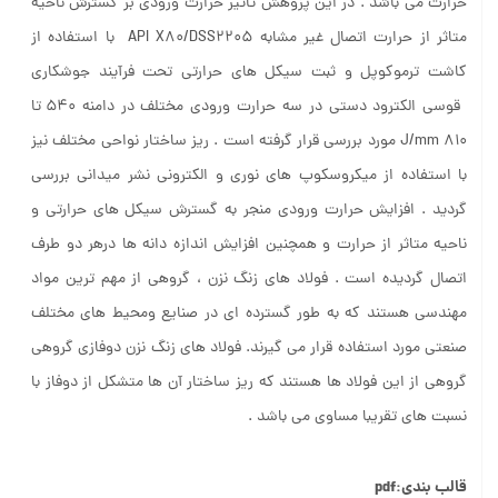
حرارت می باشد . در این پزوهش تاثیر حرارت ورودی بر گسترش ناحیه
متاثر از حرارت اتصال غیر مشابه API X80/DSS2205 با استفاده از
کاشت ترموکوپل و ثبت سیکل های حرارتی تحت فرآیند جوشکاری
قوسی الکترود دستی در سه حرارت ورودی مختلف در دامنه ۵۴۰ تا
J/mm 810 مورد بررسی قرار گرفته است . ریز ساختار نواحی مختلف نیز
با استفاده از میکروسکوپ های نوری و الکترونی نشر میدانی بررسی
گردید . افزایش حرارت ورودی منجر به گسترش سیکل های حرارتی و
ناحیه متاثر از حرارت و همچنین افزایش اندازه دانه ها درهر دو طرف
اتصال گردیده است . فولاد های زنگ نزن ، گروهی از مهم ترین مواد
مهندسی هستند که به طور گسترده ای در صنایع ومحیط های مختلف
صنعتی مورد استفاده قرار می گیرند. فولاد های زنگ نزن دوفازی گروهی
گروهی از این فولاد ها هستند که ریز ساختار آن ها متشکل از دوفاز با
نسبت های تقریبا مساوی می باشد .
قالب بندی:pdf