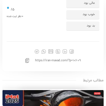
عالی بود
0
5/
خوب بود
0
نظر ثبت شده
بد بود
https://iran-mavad.com/?p=10609
مطالب مرتبط
جدید