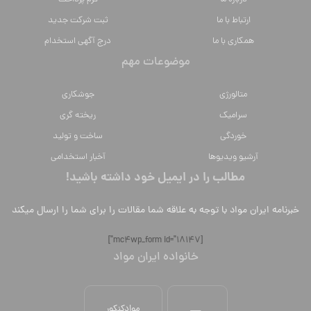
ارتباط با ما
ثبت شرکت جدید
همکاری با ما
درج آگهی استخدام
موضوعات مهم
متالورژي
جوشکاری
سراميك
ریخته گری
خوردگی
ساخت و تولید
آرشیو ویدیوها
آخبار استخدامی
مطالب را در ایمیل خود داشته باشید!
خبرنامه ایران مواد با توجه به علاقه شما مقالات را برای شما را ارسال میکند
[mc4wp_form id="18147"]
خانواده ایران مواد
موادکنکور