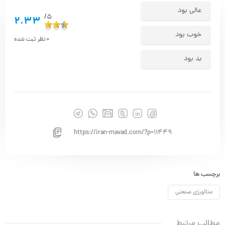
عالی بود
5/
2.33
خوب بود
0
نظر ثبت شده
بد بود
https://iran-mavad.com/?p=11449
برچسب ها
متالورژی صنعتی
مطالب مرتبط