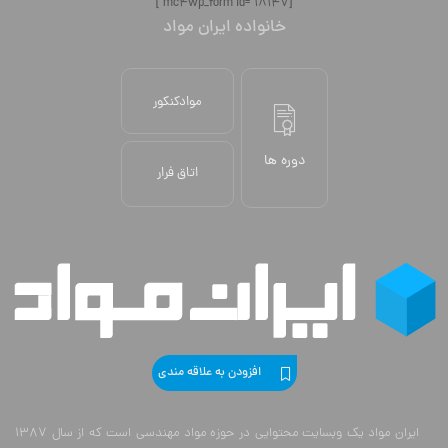
[mc4wp_form id="18147"]
خانواده ایران مواد
موادکنکور
دوره ها
اتاق فرار
افزودن به علاقه مندی
ایران مواد یک وبسایت محتوایی در حوزه مواد مهندسی است که از سال 1387