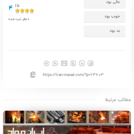
عالی بود
5/
4
خوب بود
0
نظر ثبت شده
بد بود
https://iran-mavad.com/?p=24603
مطالب مرتبط