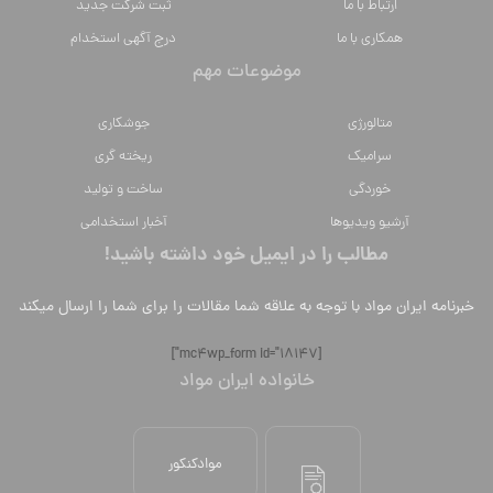
ارتباط با ما
ثبت شرکت جدید
همکاری با ما
درج آگهی استخدام
موضوعات مهم
متالورژي
جوشکاری
سراميك
ریخته گری
خوردگی
ساخت و تولید
آرشیو ویدیوها
آخبار استخدامی
مطالب را در ایمیل خود داشته باشید!
خبرنامه ایران مواد با توجه به علاقه شما مقالات را برای شما را ارسال میکند
[mc4wp_form id="18147"]
خانواده ایران مواد
موادکنکور