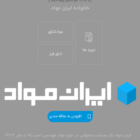
[mc4wp_form id="18147"]
خانواده ایران مواد
موادکنکور
دوره ها
اتاق فرار
افزودن به علاقه مندی
ایران مواد یک وبسایت محتوایی در حوزه مواد مهندسی است که از سال 1387