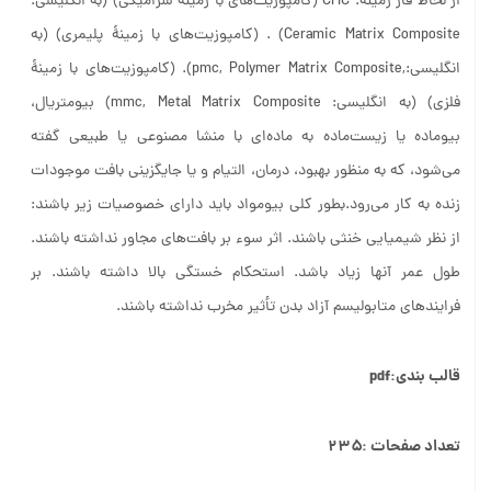
از لحاظ فاز زمینه: CMC
(کامپوزیت‌های با زمینهٔ سرامیکی) (به انگلیسی:
Ceramic Matrix Composite) . (کامپوزیت‌های با زمینهٔ پلیمری) (به
انگلیسی:,pmc, Polymer Matrix Composite). (کامپوزیت‌های با زمینهٔ
فلزی) (به انگلیسی: mmc, Metal Matrix Composite) بیومتریال،
بیوماده یا زیست‌ماده به ماده‌ای با منشا مصنوعی یا طبیعی گفته
می‌شود، که به منظور بهبود، درمان، التیام و یا جایگزینی بافت موجودات
زنده به کار می‌رود.بطور کلی بیومواد باید دارای خصوصیات زیر باشند:
از نظر شیمیایی خنثی باشند. اثر سوء بر بافت‌های مجاور نداشته باشند.
طول عمر آنها زیاد باشد. استحکام خستگی بالا داشته باشند. بر
فرایندهای متابولیسم آزاد بدن تأثیر مخرب نداشته باشند.
قالب بندی:pdf
تعداد صفحات :۲۳۵