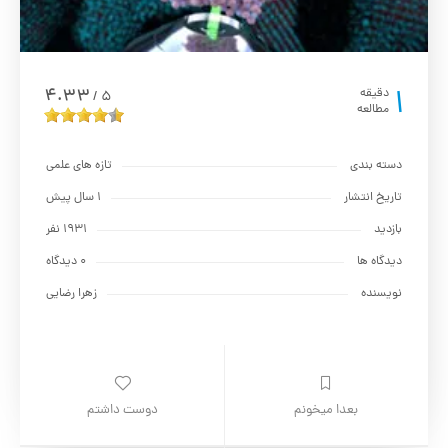
1
4.33
دقیقه
5
/
مطالعه
دسته بندی
تازه های علمی
تاریخ انتشار
1 سال پیش
بازدید
1931 نفر
دیدگاه ها
0 دیدگاه
نویسنده
زهرا رضایی
بعدا میخونم
دوست داشتم