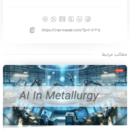
https://iran-mavad.com/?p=61635
مطالب مرتبط
جدید