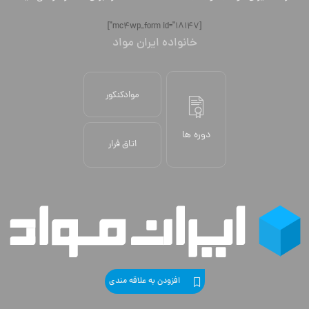
[mc4wp_form id="18147"]
خانواده ایران مواد
موادکنکور
دوره ها
اتاق فرار
افزودن به علاقه مندی