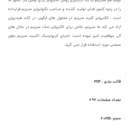
تولید فلز منیـزیم بـا بـه کـارگیری روش الکترولیز برای اولین بار، کشور ما
را در زمره کشور هـای تولیـد کننـده و صـاحب تکنولـوژی منیزیم قرارداده
است . الکترولیز کلرید منیزیم در محلول های آبگون، در کاتد هیدروژن
آزاد می کند نه منیزیم. تلاش برای الکترولیز نمک منیزیم در حلال های
آلی موفقیت آمیز نبوده است. احیای کربوترمیک اکسید منیزیم بطور
صنعتی مورد استفاده قرار نمی گیرد.
قالب بندی : PDF
تعداد صفحات ۶۹۶
حجم :۲۰MB