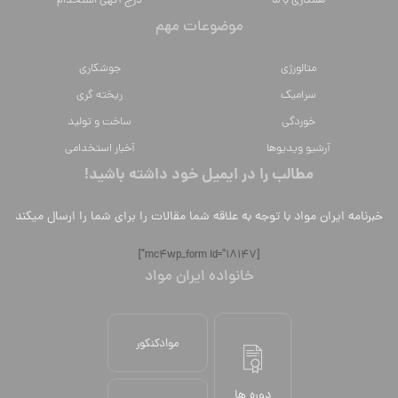
همکاری با ما
درج آگهی استخدام
موضوعات مهم
متالورژي
جوشکاری
سراميك
ریخته گری
خوردگی
ساخت و تولید
آرشیو ویدیوها
آخبار استخدامی
مطالب را در ایمیل خود داشته باشید!
خبرنامه ایران مواد با توجه به علاقه شما مقالات را برای شما را ارسال میکند
[mc4wp_form id="18147"]
خانواده ایران مواد
موادکنکور
دوره ها