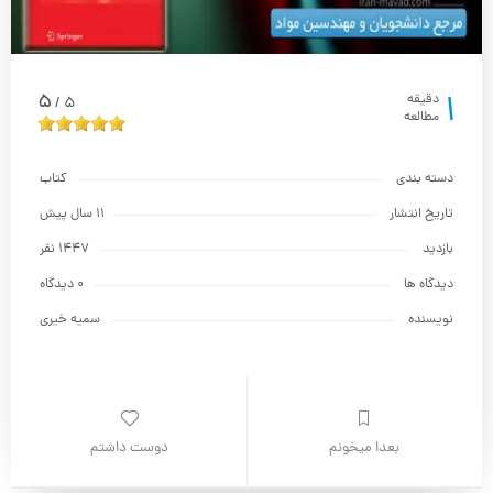
1
5
دقیقه
5
/
مطالعه
دسته بندی
کتاب
تاریخ انتشار
11 سال پیش
بازدید
1447 نفر
دیدگاه ها
0 دیدگاه
نویسنده
سمیه خیری
بعدا میخونم
دوست داشتم