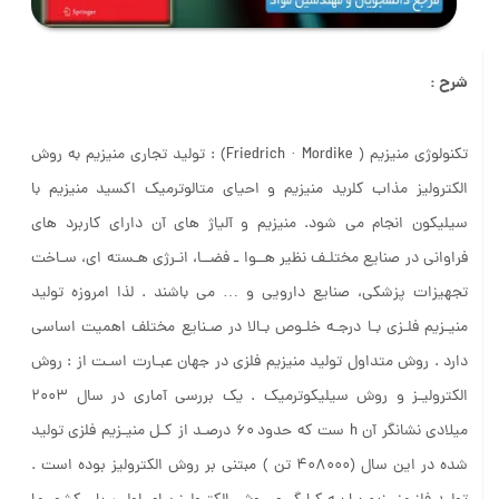
شرح :
تکنولوژی منیزیم ( Friedrich · Mordike) : تولید تجاری منیزیم به روش
الکترولیز مذاب کلرید منیزیم و احیای متالوترمیک اکسید منیزیم با
سیلیکون انجام می شود. منیزیم و آلیاژ های آن دارای کاربرد های
فراوانی در صنایع مختلـف نظیر هــوا ـ فضــا، انـرژی هـسته ای، سـاخت
تجهیزات پزشکی، صنایع دارویی و … می باشند . لذا امروزه تولید
منیـزیم فلـزی بـا درجـه خلـوص بـالا در صـنایع مختلف اهمیت اساسی
دارد . روش متداول تولید منیزیم فلزی در جهان عبـارت اسـت از : روش
الکترولیـز و روش سیلیکوترمیک . یک بررسی آماری در سال ۲۰۰۳
میلادی نشانگر آن h ست که حدود ۶۰ درصـد از کـل منیـزیم فلزی تولید
شده در این سال (۴۰۸۰۰۰ تن ) مبتنی بر روش الکترولیز بوده است .