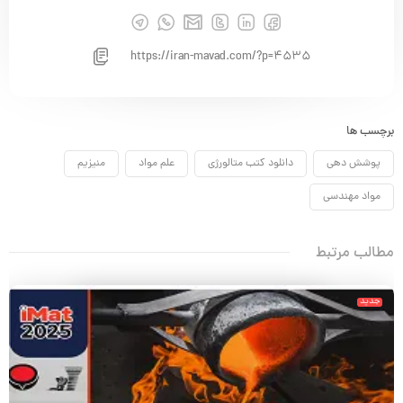
https://iran-mavad.com/?p=4535
برچسب ها
پوشش دهی
دانلود کتب متالورژی
علم مواد
منیزیم
مواد مهندسی
مطالب مرتبط
جدید