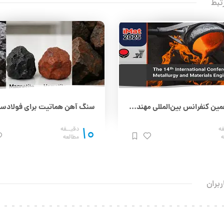
تبط
چهاردهمین کنفرانس بین‌المللی مهندسی مواد و متالورژی (IMAT 2025) – 25 و 26 آذر
10
قه
دقیــقه
ه
مطالعه
ربران