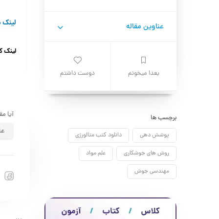
لینک د
عناوین مقاله
لینک ک
بعدا میخونم
دوست داشتم
آیا مق
برچسب ها
عا
پوشش دهی
دانلود کتب متالورژی
روش های جوشکاری
علم مواد
مهندسی جوش