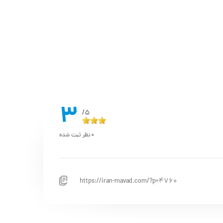
3
5/
0
نظر ثبت شده
https://iran-mavad.com/?p=4760