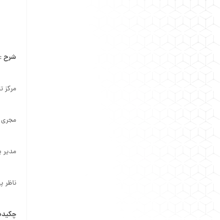
شرح :
مرکز ت
مجری پ
مدیر پ
ناظر پ
چکیده