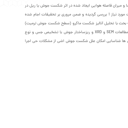
ا و میران فاصله هوایی ایجاد شده در اثر شکست جوش یا ریل در
ورد نیاز آ بررسی گردیده و ضمن مروری بر تحقیقات اجام شده
مه بحث با تحلیل آنالیز شکست ماکرو (سطح شکست جوش ترمیت)
با اجام آزمایشات کشش و ضربه بر روی نمونه جوش ترمیت ضم بررسی تایج تکمیلی مطالعات SEM و XRD و ریزساختار جوش با تشخیص جس و نوع
 ها شناسایی امکان علل شکست جوش اشی از مشکلات حی اجرا