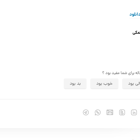
انلود
مکی
اله برای شما مفید بود ؟
لی بود
خوب بود
بد بود