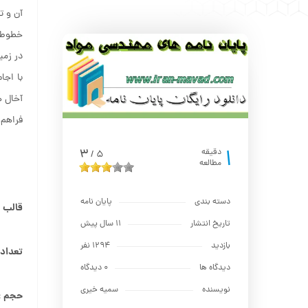
آن و ت
خطوط ط
در زم
آخال 
فراهم 
1
3
دقیقه
5
/
مطالعه
دسته بندی
پایان نامه
قالب بند
تاریخ انتشار
11 سال پیش
بازدید
1294 نفر
تعداد 
دیدگاه ها
0 دیدگاه
نویسنده
سمیه خیری
حجم :۹۱MB