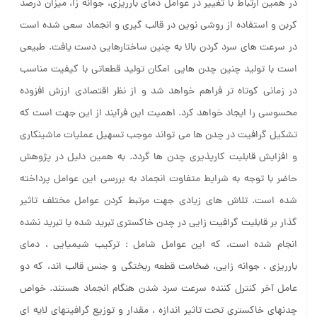
در همین ارتباط با تغییر در عوامل دمای بارریزی، جوانه زا، میزان درصد
کربن و استفاده از روشی نوین در قالب گیری و انجماد سعی شده است
در سرعت های سرد کردن بالا به چنین ساختارهایی دست یافت. طبیعی
است با تولید چنین چدن هایی امکان تولید قطعاتی با کیفیت مناسب
در زمانی کوتاه تر فراهم خواهد شد و از نظر اقتصادی ارزش افزوده
محسوسی را ایجاد خواهد کرد. اهمیت این فرآیند از این جهت است که
تشکیل گرافیت در چدن ها می تواند موجب تسهیل عملیات ماشینکاری
و افزایش قابلیت کارپذیری چدن ها گردد. به همین دلیل در پ‍ژوهش
حاضر با توجه به شرایط متفاوت انجماد به بررسی این عوامل پرداخته
شده است. تلاش های زیادی جهت مرتبط کردن عوامل مختلف تاثیر
گذار بر قابلیت گرافیت زایی در چدن خاکستری تبرید شده یا تبرید نشده
انجام شده است، که این عوامل شامل : ترکیب شیمیایی ، دمای
بارریزی ، جوانه زایی، ضخامت قطعه ریختگی و جنس قالب اند، که دو
عامل آخر کنترل کننده سرعت سرد شدن هنگام انجماد هستند. خواص
چدنهای خاکستری تحت تاثیر اندازه ، مقدار و توزیع گرافیتهای لایه ای