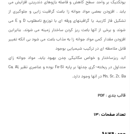
یوتکتیک بر واحد سطح کاهش و فاصله بازوهای دندریتی افزایش می
یابد . افزودن بعضی مواد جوانه زا باعث گرافیت زایی و جلوگیری از
تشکیل فاز کاربید یا گرافیتهای ورقه ای با توزیع نامطلوب D و E می
شوند و برخی از آنها باعث ریز کردن ساختار زمینه می شوند. بنابراین
افزودن مقدار کمی مواد جوانه زا به مذاب باعث می شود بی آنکه تغییر
قابل ملاحظه ای در ترکیب شیمیایی بوجود
آید ریزساختار و خواص مکانیکی چدن بهبود یابد. مواد جوانه زای
متداول در ریخته¬گری چدنها بر پایه Fe-Si بوده و عناصری نظیر Ca, Al,
Mn, Sr, Zr, Ba در آنها وجود دارد.
قالب بندی : PDF
تعداد صفحات :۱۳
حجم :‌ ۹۸۱KB