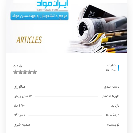
1
0
دقیقه
5
/
مطالعه
دسته بندی
متالورژي
تاریخ انتشار
12 سال پیش
بازدید
690 نفر
دیدگاه ها
0 دیدگاه
نویسنده
سمیه خیری