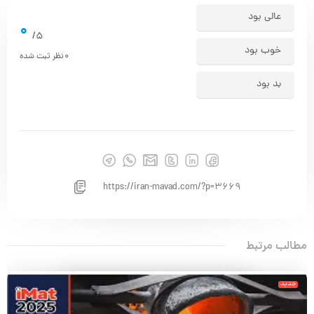
عالی بود
0
5/
خوب بود
0
نظر ثبت شده
بد بود
https://iran-mavad.com/?p=3669
مطالب مرتبط
جدید