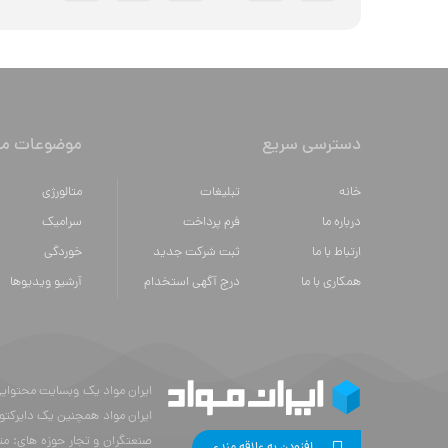
دسترسی سریع
موضوعات مه
خانه
تبلیغات
متالورژي
درباره ما
فرم پرداخت
سراميك
ارتباط با ما
ثبت شرکت جدید
خوردگی
همکاری با ما
درج آگهی استخدام
آرشیو ویدیوها
ایران مواد همچنین یک دایرکتو
صنعتگران و تجار حوزه های: مت
افزودن به علاقه مندی