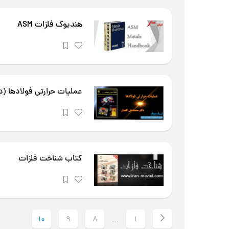
هندبوک فلزات ASM
عملیات حرارتی فولادها (دک
کتاب شناخت فلزات
10
9
8
1
…