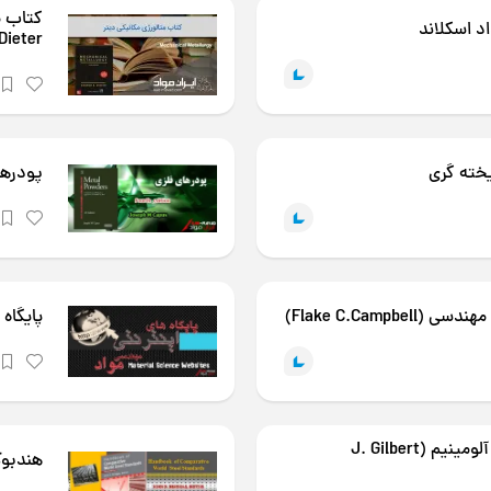
د اسکلاند
Dieter
خته گری
پودرهای فلزی
Flake C.Campb)
پایگاه
کتاب ریخته گری آلیاژهای آلومینیم (J. Gilbert
هندبوک