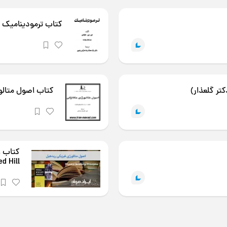
کتاب ترمودینامیک م
تر گلعذار)
کتاب اصول متالو
d Hill