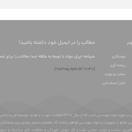
مطالب را در ایمیل خود داشته باشید!
م
خبرنامه ایران مواد با توجه به علاقه شما مقالات را برای شم
جوشکاری
ریخته گری
[mc4wp_form id="18147"]
ساخت و تولید
آخبار استخدامی
ایران مواد یک وبسایت محتوایی در حوزه مواد مهندسی است که از سال 87
ری جامع از تجهیزات و مواد مهندسی فراهم ساخته که راهنمای منحصر بفردی برای صنعتگران
الورژی، ساخت و تولید، معدن، نفت و گاز، جوش، خوردگی و حفاظت، نانو، سرامیک و نسوز، 