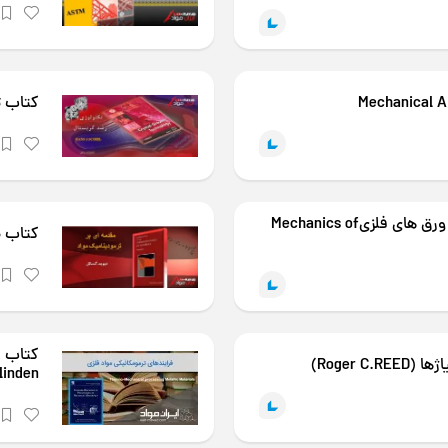
کتاب تکنو
کتاب مکانیک شکل دادن ورق های فلزیMechanics of
کتاب م
Roger C)
linden)