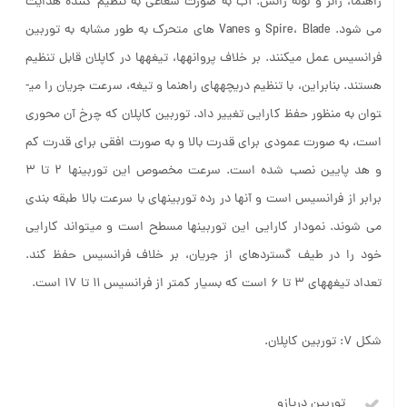
راهنما، رانر و لوله رانش. آب به صورت شعاعی به تنظیم کننده هدایت
می شود. Spire، Blade و Vanes های متحرک به طور مشابه به توربین
فرانسیس عمل می­کنند. بر خلاف پروانه­ها، تیغه­ها در کاپلان قابل تنظیم
هستند. بنابراین، با تنظیم دریچه­های راهنما و تیغه، سرعت جریان را می­
توان به منظور حفظ کارایی تغییر داد. توربین کاپلان که چرخ آن محوری
است، به صورت عمودی برای قدرت بالا و به صورت افقی برای قدرت کم
و هد پایین نصب شده است. سرعت مخصوص این توربین­ها 2 تا 3
برابر از فرانسیس است و آنها در رده توربین­های با سرعت بالا طبقه بندی
می شوند. نمودار کارایی این توربین­ها مسطح است و می­تواند کارایی
خود را در طیف گسترده­ای از جریان، بر خلاف فرانسیس حفظ کند.
تعداد تیغه­های 3 تا 6 است که بسیار کمتر از فرانسیس 11 تا 17 است.
شکل 7: توربین کاپلان.
توربین دریازو