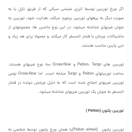
اگر چرخ توربین توسط انرژی جنبشی سیالی که از طریق نازل یا به
صورت دیگر به پره­های توربین برخورد می­کند، هدایت شود، توربین به
عنوان ضربه­ای شناخته می­شود. در این نوع ماشین ها، مجموعه­ای از
ماشین­آلات چرخان با فشار اتمسفر کار می­کنند و معمولا برای هد زیاد و
دبی پایین مناسب هستند.
توربین های Pelton، Turgo و Cross-flow سه نوع ضربه­ای هستند.
ساخت توربین­های Pelton و Turgo مشابه است. اما Cross-flow نوعی
توربین ضربه­ای اصلاح شده است که به دلیل چرخش دونده در فشار
اتمسفر به عنوان یک توربین ضربه­ای شناخته می­شود.
توربین پلتون
(
Pelton
)
توربین پلتون (Pelton wheel)یا همان چرخ پلتون توسط شخصی به