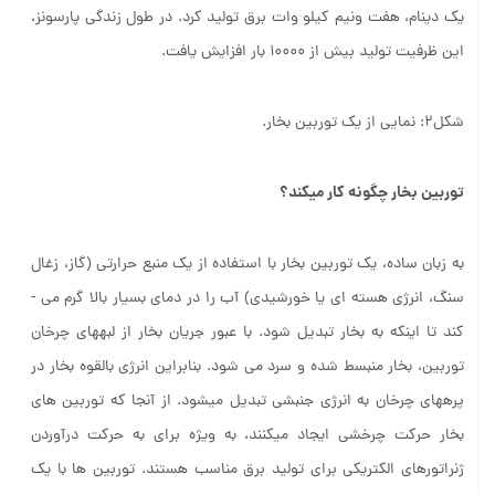
یک دینام، هفت ونیم کیلو وات برق تولید کرد. در طول زندگی پارسونز،
این ظرفیت تولید بیش از 10000 بار افزایش یافت.
شکل2: نمایی از یک توربین بخار.
توربین بخار چگونه کار می­کند؟
به زبان ساده، یک توربین بخار با استفاده از یک منبع حرارتی (گاز، زغال
سنگ، انرژی هسته ای یا خورشیدی) آب را در دمای بسیار بالا گرم می ­
کند تا اینکه به بخار تبدیل شود. با عبور جریان بخار از لبه­های چرخان
توربین، بخار منبسط شده و سرد می شود. بنابراین انرژی بالقوه بخار در
پره­های چرخان به انرژی جنبشی تبدیل می­شود. از آنجا که توربین ­های
بخار حرکت چرخشی ایجاد می­کنند، به ویژه برای به حرکت درآوردن
ژنراتورهای الکتریکی برای تولید برق مناسب هستند. توربین ها با یک