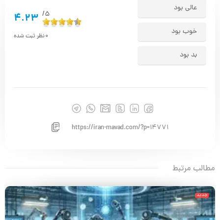
عالی بود
5/
4.23
خوب بود
0
نظر ثبت شده
بد بود
https://iran-mavad.com/?p=14771
مطالب مرتبط
جدید