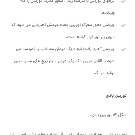
پره­های توربین با سرعت زیاد ، محور محرک توربین را می­
چرخانند.
چرخش محور محرک توربین باعث چرخش آهنربایی می شود که
درون ژنراتور قرار گرفته است.
چرخش آهنربا باعث ایجاد یک میدان مغناطیسی قدرتمند می
شود با القای جریان الکتریکی درون سیم پیج های مسی ، برق
تولید می کند.
توربین بادی
شکل 4: توربین بادی.
توربین بادی نسخه ای بسیار مدرن از آسیاب های بادی است. این