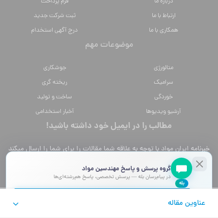
درباره ما
فرم پرداخت
ارتباط با ما
ثبت شرکت جدید
همکاری با ما
درج آگهی استخدام
موضوعات مهم
متالورژي
جوشکاری
سراميك
ریخته گری
خوردگی
ساخت و تولید
آرشیو ویدیوها
آخبار استخدامی
مطالب را در ایمیل خود داشته باشید!
خبرنامه ایران مواد با توجه به علاقه شما مقالات را برای شما را ارسال میکند
گروه پرسش و پاسخ مهندسین مواد
[mc4wp_form id="18147"]
در پیام‌رسان بله — پرسش تخصصی، پاسخ هم‌رشته‌ای‌ها
خانواده ایران مواد
بله
عضویت در گروه
عناوین مقاله