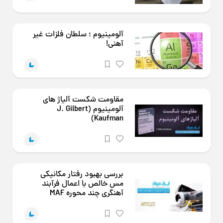
آلومینیوم ؛ سلطان فلزات غیر
آهنی!
مقاومت شکست آلیاژ های
آلومینیوم (J. Gilbert
Kaufman)
بررسی بهبود رفتار مکانیکی
مس خالص با اعمال فرآبند
آهنگری چند محوره MAF