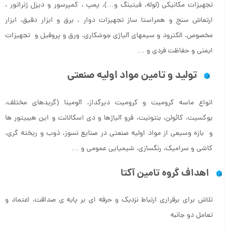
تجهيزات مكانيكي (لوله، فيتينگ و…)، پمپ ، كمپرسور و ديزل ژنراتور ،
ارتعاش سنج و همراستا ساز تجهيزات دوار ، برق و ابزار دقيق، ابزار
مخصوص، الكترود و سيمهاي آلياژي جوشكاري، ورق و پروفيل و تجهيزات
ايمني و حفاظت فردي و …
توليد و تامين مواد اوليه صنعتي
انواع ماسه کرومیت و کرومیت دیرگداز، آلومینا (گریدهای مختلف،
بوکسیت، کائولن، بنتونیت، فرو آلیاژها و دی اسکالانت و این هیبیتور ها
و بازه وسیعی از مواد اولیه صنعتی در صنایع نسوز، ذوب و ریخته گری،
کاشی و سرامیک، رنگسازی، شیمیایی عمومی و …
اهداف گروه تامین آکتا
تلاش برای برقراری ارتباط نزدیک و حرفه ای بر پایه ی صداقت، اعتماد و
تعامل دو جانبه