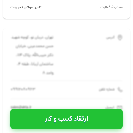
محدودهٔ فعالیت
تامین مواد و تجهیزات
تهران، دریان نو، کوچه شهید
آدرس
حسن محمدعینی، خیابان
دکتر حبیب‌الله، پلاک 114،
ساختمان آریانا، طبقه 4،
واحد 8
09912080963
شماره تلفن
sales@akta.ir
ایمیل
ارتقاء کسب و کار
akta.ir
سایت