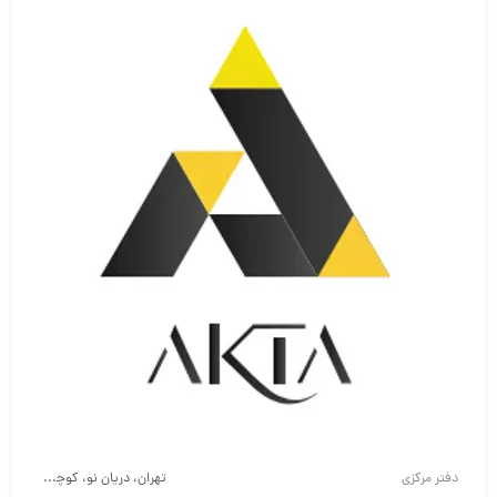
دفتر مرکزی
تهران، دریان نو، کوچه شهید حسن محمدعینی، خیابان دکتر حبیب‌الله، پلاک 114، ساختمان آریانا، طبقه 4، واحد 8