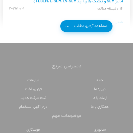
آنالیز SEM و تکنیک های آن ( FESEM، E-SEM، LV-SEM )
16
دقیــقه مطالعه
2019/10/01
شغل مورد نظر
مشاهده آرشیو مطالب
دسترسی سریع
خانه
تبلیغات
درباره ما
فرم پرداخت
ارتباط با ما
ثبت شرکت جدید
همکاری با ما
درج آگهی استخدام
موضوعات مهم
متالورژي
جوشکاری