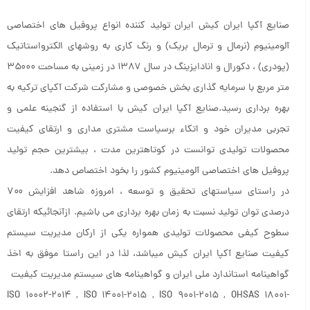
صنایع آکپا ایران کیش ایران تولید کننده انواع پروفیل های اختصاصی
آلومینیوم (نرمال و ترمال بریک) و رنگ کاری به روشهای الکترواستاتیک
(پودری) ، دکورال و انادایزینگ در سال ۱۳۸۷ در زمینی به مساحت ۳۵۰۰۰
متر مربع با سرمایه گذاری بخش خصوصی و مشارکت شرکت آکپای ترکیه به
بهره برداری رسید.صنایع آکپا ایران کیش با استفاده از گنجینه علمی و
تجربی مدیران خود و اتکاء برسیاست مشتری مداری و ارتقای کیفیت
محصولات تولیدی توانست در کوتاهترین مدت ، بیشترین حجم تولید
پروفیل های اختصاصی آلومینیوم کشور را بخود اختصاص دهد.
در راستای سیاستهای تحقیق و توسعه ، امروزه شاهد افزایش ۷۰۰
درصدی توان تولید نسبت به زمان بهره برداری می باشیم. ازآنجائیکه ارتقای
سطوح کیفی محصولات تولیدی همواره یکی از ارکان مدیریت سیستم
کیفیت صنایع آکپا ایران کیش میباشد، لذا در این راستا موفق به اخذ
گواهینامه استاندارد ملی ایران و گواهینامه های سیستم مدیریت کیفیت
ISO 10002-2014 , ISO 14001-2015 , ISO 9001-2015 , OHSAS 18001-