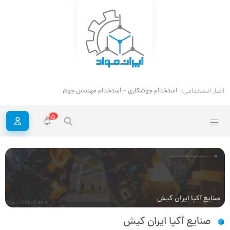
استخدام جوشکاری – استخدام مهندس جوش
اخبار استخدامی:
15
صنایع آکپا ایران کیش
http://akpairan.ir
صنایع آکپا ایران کیش