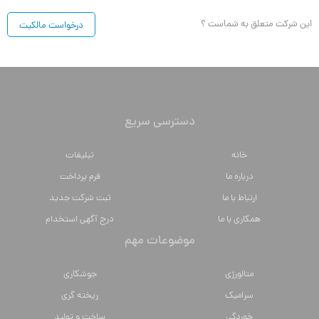
این شرکت متعلق به شماست ؟
درخواست مالکیت
دسترسی سریع
خانه
تبلیغات
درباره ما
فرم پرداخت
ارتباط با ما
ثبت شرکت جدید
همکاری با ما
درج آگهی استخدام
موضوعات مهم
متالورژي
جوشکاری
سراميك
ریخته گری
خوردگی
ساخت و تولید