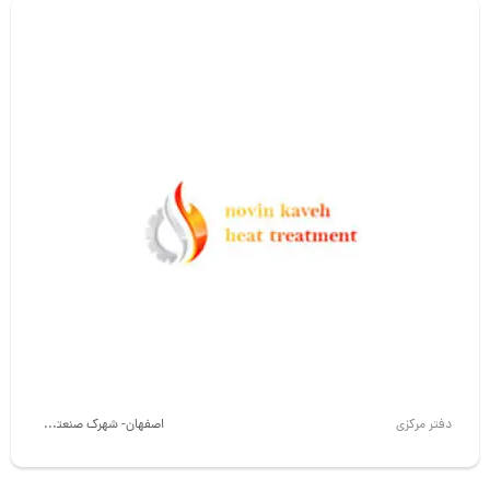
دفتر مرکزی
اصفهان- شهرک صنعتی نجف آباد 2 فرعی 9 پلاک 11