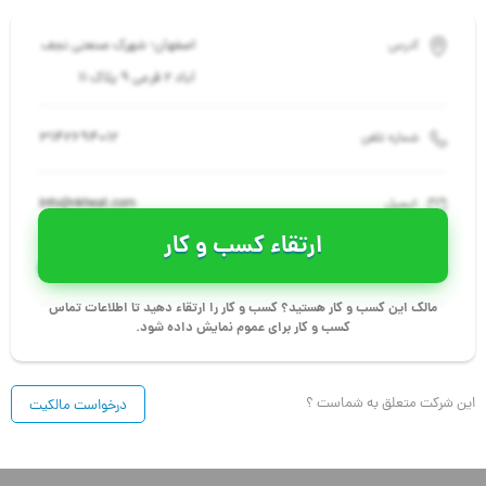
اصفهان- شهرک صنعتی نجف
آدرس
آباد 2 فرعی 9 پلاک 11
3142694012
شماره تلفن
info@nkheat.com
ایمیل
ارتقاء کسب و کار
fa.nkheat.com
سایت
مالک این کسب و کار هستید؟ کسب و کار را ارتقاء دهید تا اطلاعات تماس
کسب و کار برای عموم نمایش داده شود.
این شرکت متعلق به شماست ؟
درخواست مالکیت