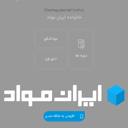
[mc4wp_form id="18147"]
خانواده ایران مواد
موادکنکور
دوره ها
اتاق فرار
افزودن به علاقه مندی