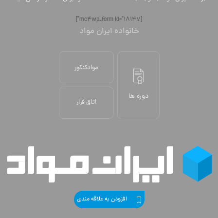
[mc4wp_form id="18147"]
خانواده ایران مواد
موادکنکور
دوره ها
اتاق فرار
افزودن به علاقه مندی