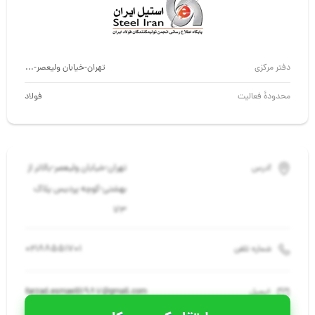
دفتر مرکزی
تهران-خیابان ولیعصر-بالاتر از بهشتی-کوچه پردیس پلاک 1/3
محدودهٔ فعالیت
فولاد
تهران-خیابان ولیعصر-بالاتر از
آدرس
بهشتی-کوچه پردیس پلاک
1/3
02188551701
شماره تلفن
farzad.esmaeili1987@gmail.com
ایمیل