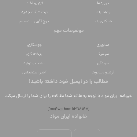
درباره ما
فرم پرداخت
ارتباط با ما
ثبت شرکت جدید
همکاری با ما
درج آگهی استخدام
موضوعات مهم
متالورژي
جوشکاری
سراميك
ریخته گری
خوردگی
ساخت و تولید
آرشیو ویدیوها
آخبار استخدامی
مطالب را در ایمیل خود داشته باشید!
خبرنامه ایران مواد با توجه به علاقه شما مقالات را برای شما را ارسال میکند
[mc4wp_form id="18147"]
خانواده ایران مواد